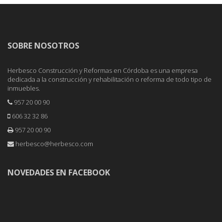
SOBRE NOSOTROS
Herbesco Construcción y Reformas en Córdoba es una empresa
dedicada a la construcción y rehabilitación o reforma de todo tipo de
inmuebles.
957 20 00 90
606 32 32 86
957 20 00 90
herbesco@herbesco.com
NOVEDADES EN FACEBOOK