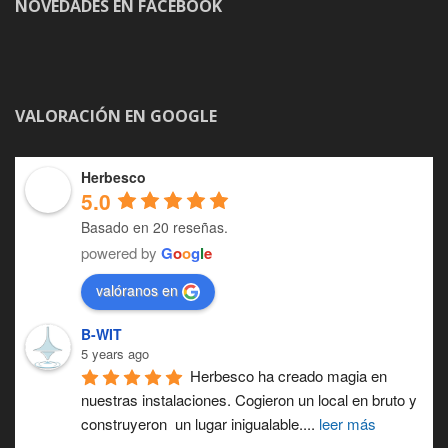
NOVEDADES EN FACEBOOK
VALORACIÓN EN GOOGLE
Herbesco
5.0
Basado en 20 reseñas.
powered by
G
o
o
g
l
e
valóranos en
B-WIT
5 years ago
Herbesco ha creado magia en 
nuestras instalaciones. Cogieron un local en bruto y 
construyeron  un lugar inigualable.
... 
leer más