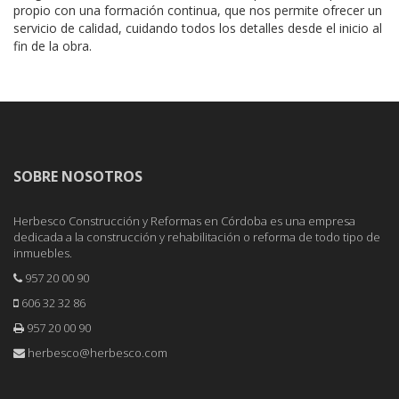
propio con una formación continua, que nos permite ofrecer un
servicio de calidad, cuidando todos los detalles desde el inicio al
fin de la obra.
SOBRE NOSOTROS
Herbesco Construcción y Reformas en Córdoba es una empresa
dedicada a la construcción y rehabilitación o reforma de todo tipo de
inmuebles.
957 20 00 90
606 32 32 86
957 20 00 90
herbesco@herbesco.com