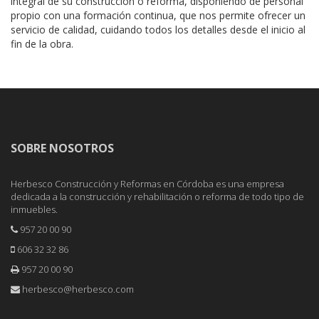
integral de su construcción o reforma, disponiendo de personal
propio con una formación continua, que nos permite ofrecer un
servicio de calidad, cuidando todos los detalles desde el inicio al
fin de la obra.
SOBRE NOSOTROS
Herbesco Construcción y Reformas en Córdoba es una empresa
dedicada a la construcción y rehabilitación o reforma de todo tipo de
inmuebles.
957 20 00 90
606 32 32 86
957 20 00 90
herbesco@herbesco.com