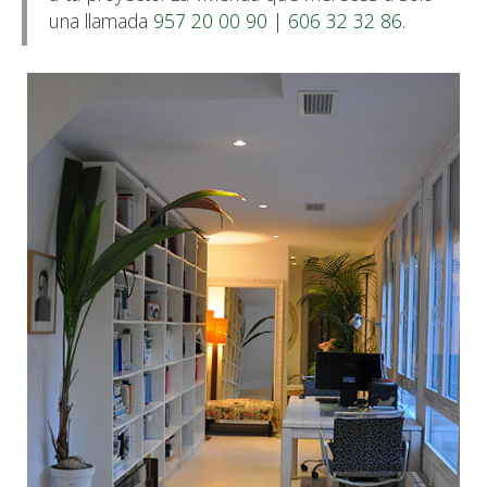
una llamada
957 20 00 90
|
606 32 32 86
.