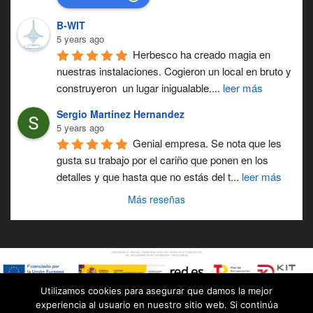
B-WIT
5 years ago
Herbesco ha creado magia en 
nuestras instalaciones. Cogieron un local en bruto y 
construyeron  un lugar inigualable.
... 
leer más
Sergio Martinez Hernandez
5 years ago
Genial empresa. Se nota que les 
gusta su trabajo por el cariño que ponen en los 
detalles y que hasta que no estás del t
...
leer más
Más reseñas
Utilizamos cookies para asegurar que damos la mejor
experiencia al usuario en nuestro sitio web. Si continúa