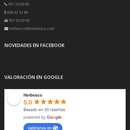
957 20 00 90
606 32 32 86
957 20 00 90
herbesco@herbesco.com
NOVEDADES EN FACEBOOK
VALORACIÓN EN GOOGLE
Herbesco
5.0
Basado en 20 reseñas.
powered by
G
o
o
g
l
e
valóranos en