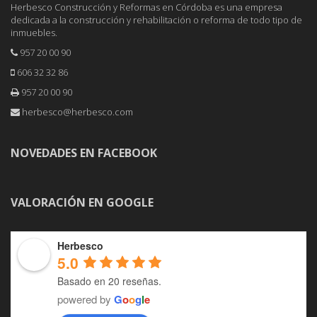
Herbesco Construcción y Reformas en Córdoba es una empresa
dedicada a la construcción y rehabilitación o reforma de todo tipo de
inmuebles.
957 20 00 90
606 32 32 86
957 20 00 90
herbesco@herbesco.com
NOVEDADES EN FACEBOOK
VALORACIÓN EN GOOGLE
Herbesco
5.0
Basado en 20 reseñas.
powered by
G
o
o
g
l
e