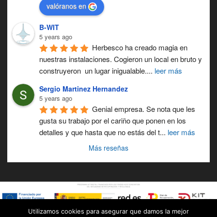
valóranos en
B-WIT
5 years ago
Herbesco ha creado magia en 
nuestras instalaciones. Cogieron un local en bruto y 
construyeron  un lugar inigualable.
... 
leer más
Sergio Martinez Hernandez
5 years ago
Genial empresa. Se nota que les 
gusta su trabajo por el cariño que ponen en los 
detalles y que hasta que no estás del t
...
leer más
Más reseñas
Utilizamos cookies para asegurar que damos la mejor